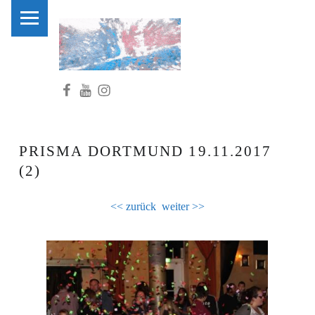
PRIMARY MENU
C
L
U
Facebook
Youtube
Instagram
B
K
I
D
PRISMA DORTMUND 19.11.2017
S
(2)
.
<< zurück
weiter >>
N
R
W