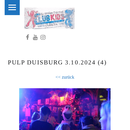
PRIMARY MENU
C
L
U
Facebook
Youtube
Instagram
B
K
I
D
PULP DUISBURG 3.10.2024 (4)
S
.
<< zurück
N
R
W