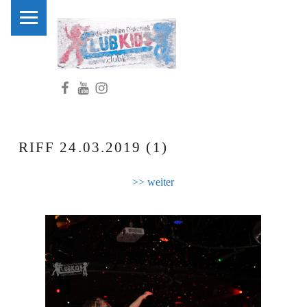
PRIMARY MENU
C
L
U
Facebook
Youtube
Instagram
B
K
I
D
RIFF 24.03.2019 (1)
S
.
>> weiter
N
R
W