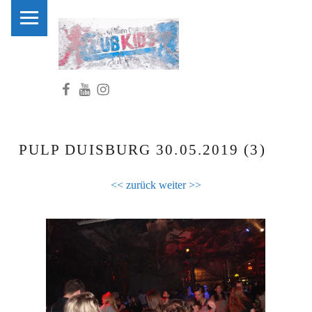
PRIMARY MENU
C
L
U
Facebook
Youtube
Instagram
B
K
I
D
PULP DUISBURG 30.05.2019 (3)
S
.
<< zurück
weiter >>
N
R
W