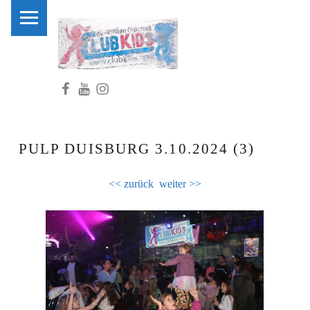
PRIMARY MENU
C
L
U
Facebook
Youtube
Instagram
B
K
I
D
PULP DUISBURG 3.10.2024 (3)
S
.
<< zurück
weiter >>
N
R
W