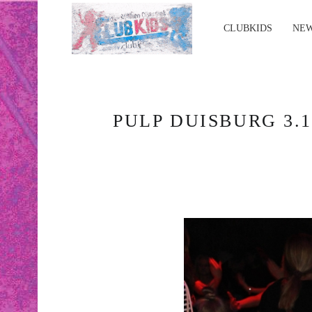
PRIMARY MENU
C
L
CLUBKIDS
NE
U
B
K
I
PULP DUISBURG 3.10
D
S
.
N
R
W