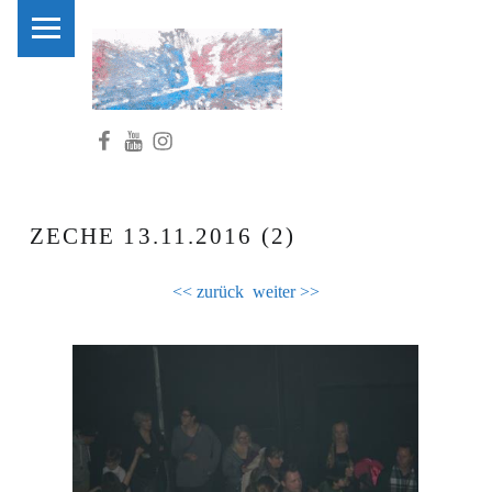
PRIMARY MENU
C
L
U
Facebook
Youtube
Instagram
B
K
I
D
ZECHE 13.11.2016 (2)
S
.
<< zurück
weiter >>
N
R
W