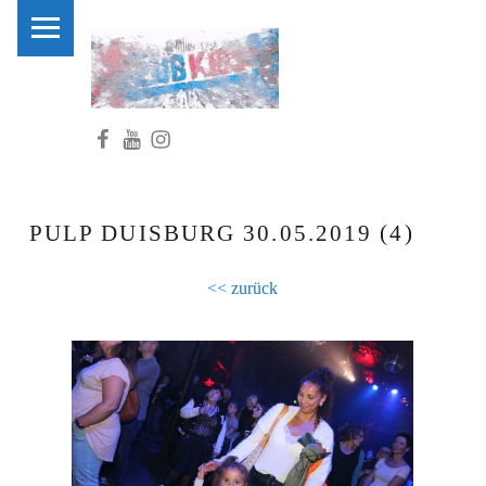
PRIMARY MENU
C
L
U
Facebook
Youtube
Instagram
B
K
I
D
PULP DUISBURG 30.05.2019 (4)
S
.
<< zurück
N
R
W