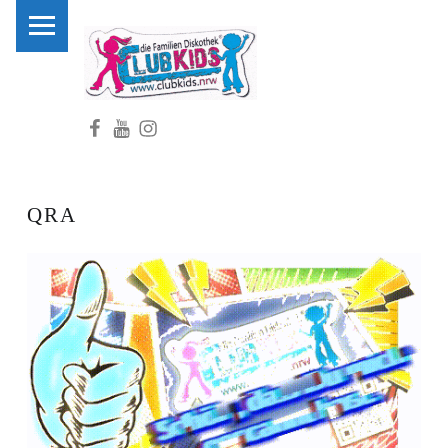
PRIMARY MENU
C
L
U
Facebook
Youtube
Instagram
B
K
I
D
QRA
S
.
N
R
W